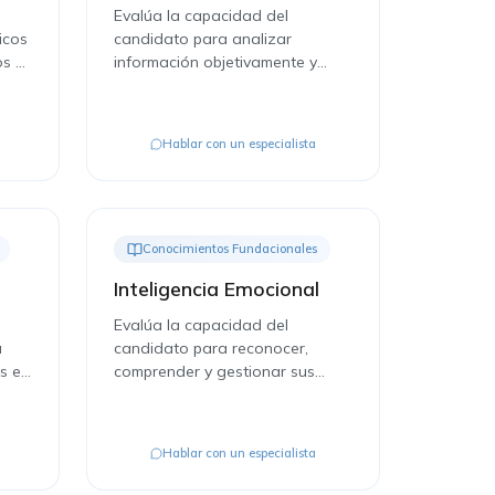
Evalúa la capacidad del
icos
candidato para analizar
os y
información objetivamente y
tomar decisiones
fundamentadas.
Hablar con un especialista
Conocimientos Fundacionales
Inteligencia Emocional
Evalúa la capacidad del
a
candidato para reconocer,
s en
comprender y gestionar sus
propias emociones y las de los
demás.
Hablar con un especialista