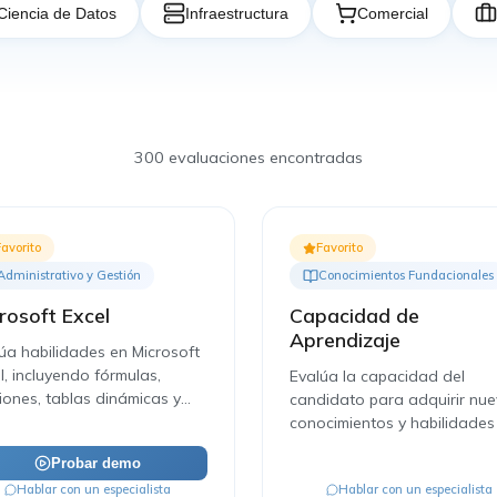
Ciencia de Datos
Infraestructura
Comercial
300
evaluaciones encontradas
Favorito
Favorito
Administrativo y Gestión
Conocimientos Fundacionales
rosoft Excel
Capacidad de
Aprendizaje
úa habilidades en Microsoft
l, incluyendo fórmulas,
Evalúa la capacidad del
iones, tablas dinámicas y
candidato para adquirir nu
isis de datos.
conocimientos y habilidades
manera rápida y efectiva.
Probar demo
Hablar con un especialista
Hablar con un especialista