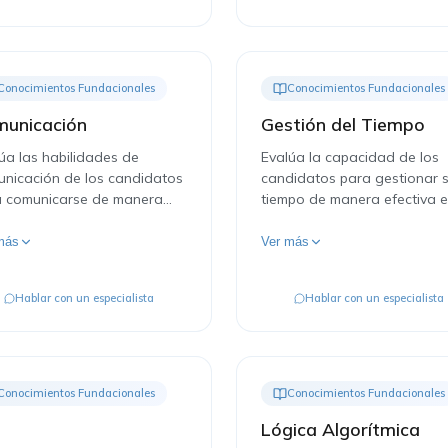
Conocimientos Fundacionales
Conocimientos Fundacionales
unicación
Gestión del Tiempo
úa las habilidades de
Evalúa la capacidad de los
nicación de los candidatos
candidatos para gestionar 
a comunicarse de manera
tiempo de manera efectiva 
a y efectiva, utilizando
entorno profesional a travé
ueta profesional.
escenarios típicos.
más
Ver más
Hablar con un especialista
Hablar con un especialista
Conocimientos Fundacionales
Conocimientos Fundacionales
Lógica Algorítmica