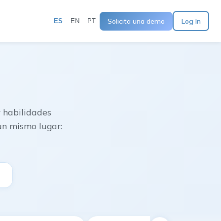
Solicita una demo
Log In
ES
EN
PT
 habilidades
un mismo lugar: