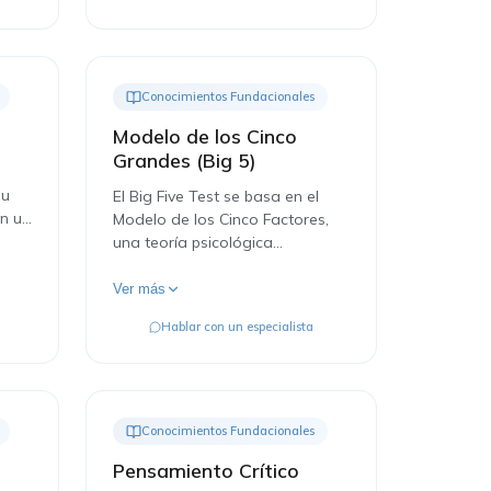
Conocimientos Fundacionales
Modelo de los Cinco
Grandes (Big 5)
su
El Big Five Test se basa en el
en un
Modelo de los Cinco Factores,
s de
una teoría psicológica
respaldada por evidencia
científica para evaluar
Ver más
personalidad.
Hablar con un especialista
Conocimientos Fundacionales
Pensamiento Crítico