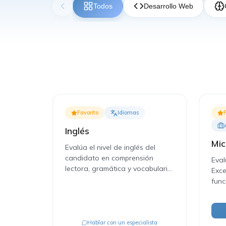
Todos
Desarrollo Web
Favorito
Idiomas
Inglés
Mic
Evalúa el nivel de inglés del
candidato en comprensión
Eval
lectora, gramática y vocabulario
Exce
profesional.
func
anál
Hablar con un especialista