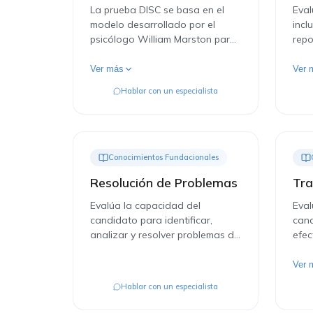
La prueba DISC se basa en el
Eval
modelo desarrollado por el
incl
psicólogo William Marston para
repo
la evaluación del
reso
comportamiento y clasificación
cola
Ver más
Ver 
de emociones.
Hablar con un especialista
Conocimientos Fundacionales
Resolución de Problemas
Tra
Evalúa la capacidad del
Eval
candidato para identificar,
cand
analizar y resolver problemas de
efec
manera estructurada y efectiva.
miem
al l
Ver 
Hablar con un especialista