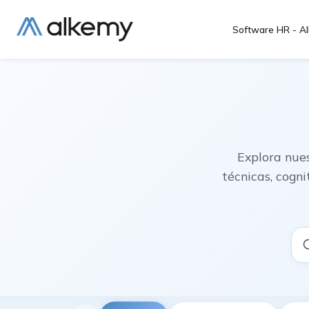
Software HR - Al
Explora nue
técnicas, cogn