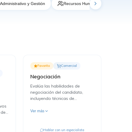
Administrativo y Gestión
Recursos Humanos
Metodo
Favorito
Comercial
Negociación
Evalúa las habilidades de
negociación del candidato,
incluyendo técnicas de
persuasión, manejo de
evos
objeciones y cierre de acuerdos.
Ver más
 de
Hablar con un especialista