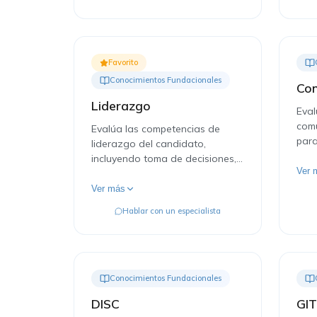
Favorito
Conocimientos Fundacionales
Com
Liderazgo
Eval
comu
Evalúa las competencias de
par
liderazgo del candidato,
clar
incluyendo toma de decisiones,
etiq
Ver 
motivación de equipos y gestión
del cambio.
Ver más
Hablar con un especialista
Conocimientos Fundacionales
DISC
GIT