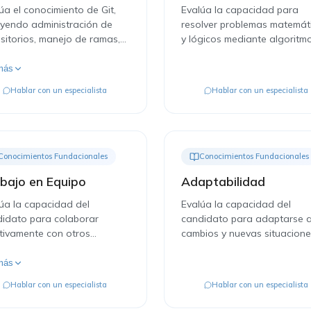
úa el conocimiento de Git,
Evalúa la capacidad para
uyendo administración de
resolver problemas matemát
sitorios, manejo de ramas,
y lógicos mediante algoritm
lución de conflictos y
fórmulas.
boración.
más
Hablar con un especialista
Hablar con un especialista
Conocimientos Fundacionales
Conocimientos Fundacionales
bajo en Equipo
Adaptabilidad
úa la capacidad del
Evalúa la capacidad del
idato para colaborar
candidato para adaptarse 
tivamente con otros
cambios y nuevas situacione
bros del equipo y contribuir
el entorno laboral.
ogro de objetivos comunes.
más
Hablar con un especialista
Hablar con un especialista