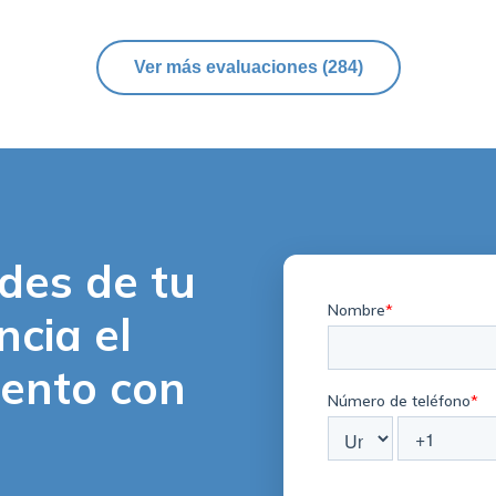
Ver más evaluaciones
(
284
)
ades de tu
ncia el
lento con