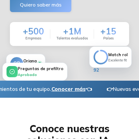
Quiero saber más
+500
+1M
+15
Empresas
Talentos evaluados
Países
Match rol
Excelente fit
Oriana
OR
Finalista
Preguntas de prefiltro
92
Aprobado
u equipo.
Conocer más
👈
👉
Nuevas evaluaciones de
Conoce nuestras