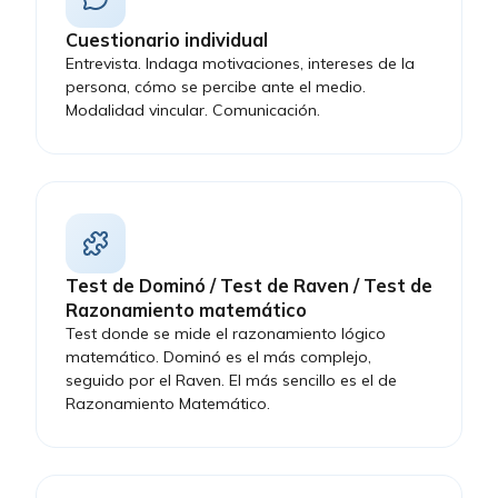
Flexibilidad
Habilidad para adaptarse
y ajustarse a cambios y
Cuestionario individual
Entrevista. Indaga motivaciones, intereses de la
nuevas situaciones.
persona, cómo se percibe ante el medio.
Mantener una mentalidad
Modalidad vincular. Comunicación.
abierta, aceptar y
manejar cambios
inesperados o diferentes
puntos de vista, y ajustar
planes según sea
necesario. Disposición
para aprender y
Test de Dominó / Test de Raven / Test de
desarrollar nuevas
Razonamiento matemático
habilidades.
Test donde se mide el razonamiento lógico
matemático. Dominó es el más complejo,
seguido por el Raven. El más sencillo es el de
Potencial
Grado de aptitud y
Razonamiento Matemático.
preparación para
para el
desempeñar las
puesto
responsabilidades y