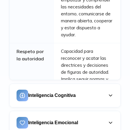
las necesidades del
entorno, comunicarse de
manera abierta, cooperar
y estar dispuesto a
ayudar.
Respeto por
Capacidad para
reconocer y acatar las
la autoridad
directrices y decisiones
de figuras de autoridad.
Implica seguir normas y
procedimientos
establecidos. También
Inteligencia Cognitiva
abarca la habilidad para
recibir retroalimentación y
aplicar instrucciones de
Resolución
Capacidad para
manera responsable.
identificar, analizar y
de problemas
Inteligencia Emocional
encontrar soluciones